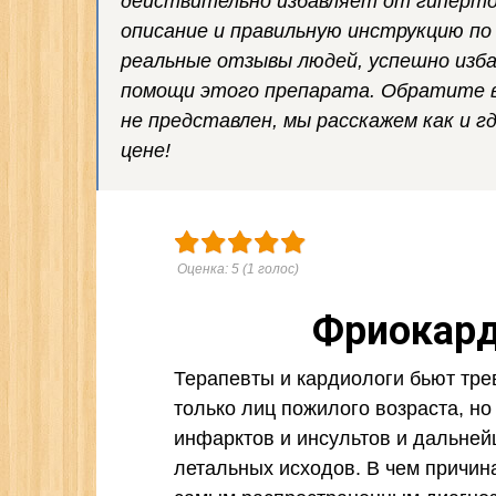
действительно избавляет от гиперто
описание и правильную инструкцию по
реальные отзывы людей, успешно изб
помощи этого препарата. Обратите в
не представлен, мы расскажем как и г
цене!
Оценка:
5
(
1
голос)
Фриокард
Терапевты и кардиологи бьют трев
только лиц пожилого возраста, н
инфарктов и инсультов и дальней
летальных исходов. В чем причина