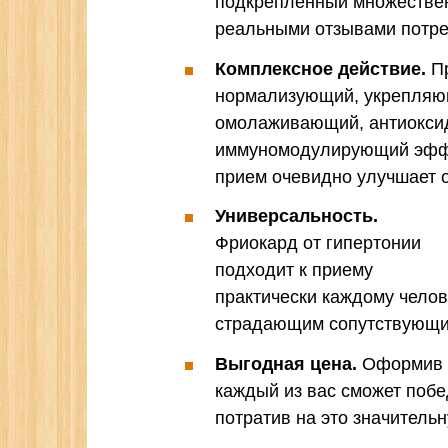
подкрепленный множестве
реальными отзывами потре
Комплексное действие.
Пр
нормализующий, укрепляющ
омолаживающий, антиокси
иммуномодулирующий эффек
прием очевидно улучшает 
Универсальность.
Фриокард от гипертонии
подходит к приему
практически каждому челов
страдающим сопутствующи
Выгодная цена.
Оформив з
каждый из вас сможет поб
потратив на это значитель