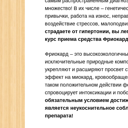
самым распространенным диагноз
множество! В их числе – генетич
привычки, работа на износ, непр
воздействие стрессов, малоподви
страдаете от гипертонии, вы ле
курс приема средства Фриокард
Фриокард – это высокоэкологичный
исключительные природные компо
укрепляют и расширяют просвет с
эффект на миокард, кровообраще
таком положительном действии ф
спровоцирует интоксикации и поб
обязательным условием достиж
является неукоснительное соб
препарата!