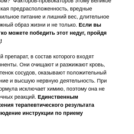
ом? Факторов-провокаторов этому великое
еская предрасположенность, вредные
авильное питание и лишний вес, длительное
жный образ жизни и не только.
Если вы
гко можете победить этот недуг, пройдя
!
 препарат, в состав которого входят
ненты. Они очищают и разжижают кровь,
тенок сосудов, оказывают положительный
ние и высшую нервную деятельность. При
ормула исключает химию, поэтому она не
очных реакций.
Единственным
ения терапевтического результата
людение инструкции по приему