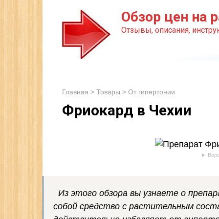
Перейти
Обзор цен на р
к
Отзывы, описания, инструк
контенту
Главная
>
Товары
>
От гипертонии
Фриокард в Чехии
Верс
Из этого обзора вы узнаете о препа
собой средство с растительным сост