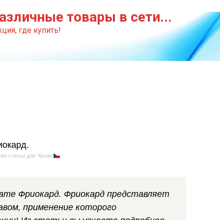
азличные товары в сети...
ция, где купить!
ия статьи для Чехии
рате Фриокард. Фриокард представляет
авом, применение которого