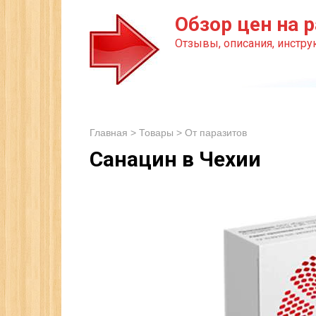
Перейти
Обзор цен на р
к
Отзывы, описания, инструк
контенту
Главная
>
Товары
>
От паразитов
Санацин в Чехии