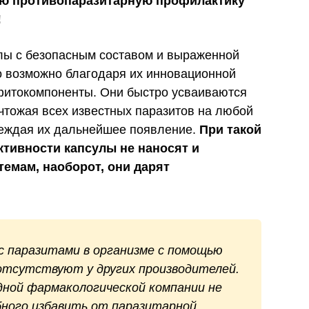
ю противопаразитарную профилактику
!
улы с безопасным составом и выраженной
о возможно благодаря их инновационной
итокомпоненты. Они быстро усваиваются
чтожая всех известных паразитов на любой
реждая их дальнейшее появление.
При такой
тивности капсулы не наносят и
темам, наоборот, они дарят
с паразитами в организме с помощью
отсутствуют у других производителей.
одной фармакологической компании не
бного избавить от паразитарной