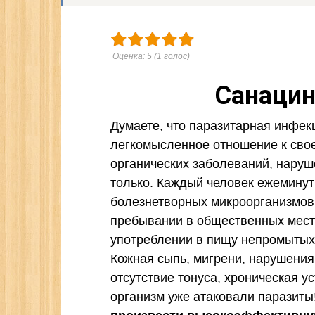
Оценка:
5
(
1
голос)
Санацин
Думаете, что паразитарная инфекц
легкомысленное отношение к сво
органических заболеваний, наруше
только. Каждый человек ежеминут
болезнетворных микроорганизмов
пребывании в общественных места
употреблении в пищу непромытых 
Кожная сыпь, мигрени, нарушения
отсутствие тонуса, хроническая ус
организм уже атаковали паразиты