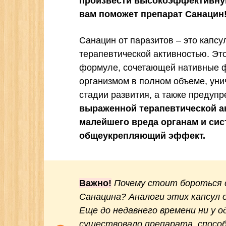
произвести высокоэффективну
вам поможет препарат Санацин
Санацин от паразитов – это капс
терапевтической активностью. Эт
формуле, сочетающей нативные ф
организмом в полном объеме, уни
стадии развития, а также предуп
выраженной терапевтической ак
малейшего вреда органам и сис
общеукрепляющий эффект.
Важно!
Почему стоит бороться 
Санацина? Аналоги этих капсул 
Еще до недавнего времени ни у 
существовало препарата, спосо